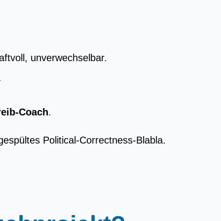
raftvoll, unverwechselbar.
.
reib-Coach
.
espültes Political-Correctness-Blabla.